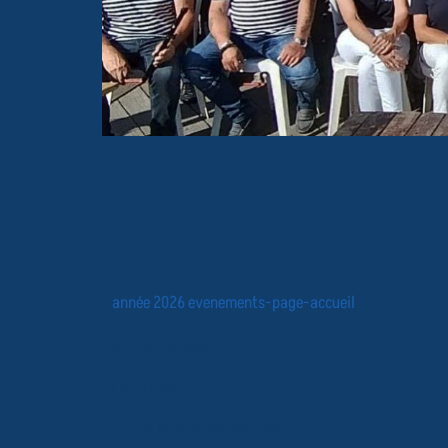
FÊTE DE LA MUSIQUE
année 2026
evenements-page-accueil
19 juin 2026
19h00
Le Tchello bar, Kernilis