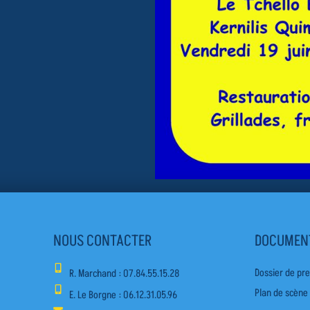
NOUS CONTACTER
DOCUMEN
Dossier de pr
R. Marchand : O7.84.55.15.28
Plan de scène
E. Le Borgne : O6.12.31.05.96